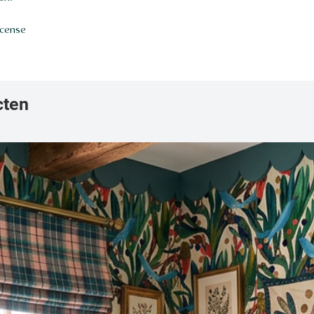
icense
cten