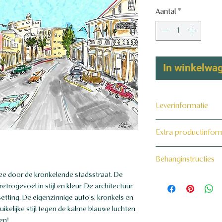
Aantal
*
In winkelwa
Leverinformatie
Dit product wordt 
Extra productinfor
maat voor jou gema
160 grams non-wo
Behanginstructies
e door de kronkelende stadsstraat. De
Bekijk hier onze beh
trogevoel in stijl en kleur. De architectuur
setting. De eigenzinnige auto's, kronkels en
elijke stijl tegen de kalme blauwe luchten.
en!