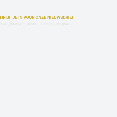
HRIJF JE IN VOOR ONZE NIEUWSBRIEF
vang inspiratie, nieuwe collecties en updates.