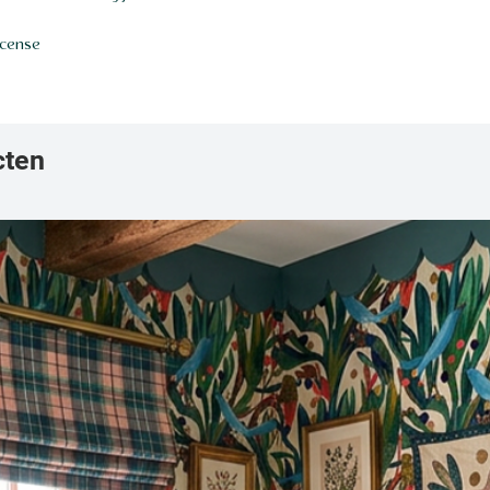
icense
cten