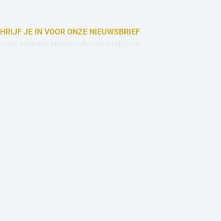
HRIJF JE IN VOOR ONZE NIEUWSBRIEF
vang inspiratie, nieuwe collecties en updates.