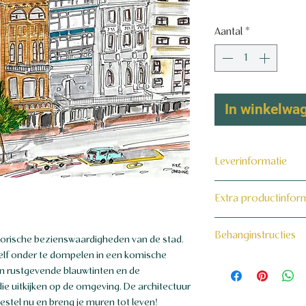
€ 1,00
/
1m²
€ 1,00
per
Aantal
*
1
Vierkante
meter
In winkelwa
Leverinformatie
Dit product wordt 
Extra productinfor
maat voor jou gema
160 grams non-wo
Behanginstructies
storische bezienswaardigheden van de stad.
ezelf onder te dompelen in een komische
Bekijk hier onze beh
en rustgevende blauwtinten en de
 uitkijken op de omgeving. De architectuur
estel nu en breng je muren tot leven!