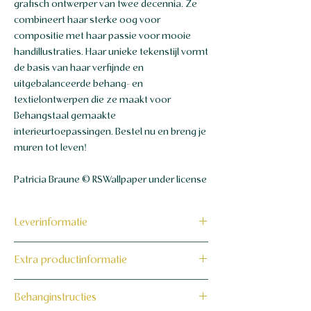
grafisch ontwerper van twee decennia. Ze
combineert haar sterke oog voor
compositie met haar passie voor mooie
handillustraties. Haar unieke tekenstijl vormt
de basis van haar verfijnde en
uitgebalanceerde behang- en
textielontwerpen die ze maakt voor
Behangstaal gemaakte
interieurtoepassingen. Bestel nu en breng je
muren tot leven!
Patricia Braune © RSWallpaper under license
Leverinformatie
Dit product wordt binnen 7 tot 10
Extra productinformatie
werkdagen op maat voor jou gemaakt en
verzonden.
160 grams non-woven behang
Behanginstructies