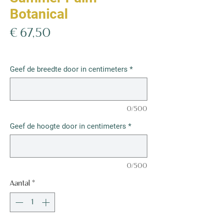
Botanical
Prijs
€ 67,50
€ 67,50
/
1m²
€ 67,50
per
Geef de breedte door in centimeters
*
1
Vierkante
meter
0/500
Geef de hoogte door in centimeters
*
0/500
Aantal
*