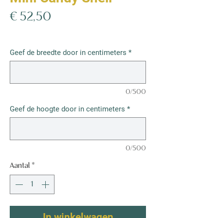
Prijs
€ 52,50
€ 52,50
/
1m²
€ 52,50
per
Geef de breedte door in centimeters
*
1
Vierkante
meter
0/500
Geef de hoogte door in centimeters
*
0/500
Aantal
*
In winkelwagen