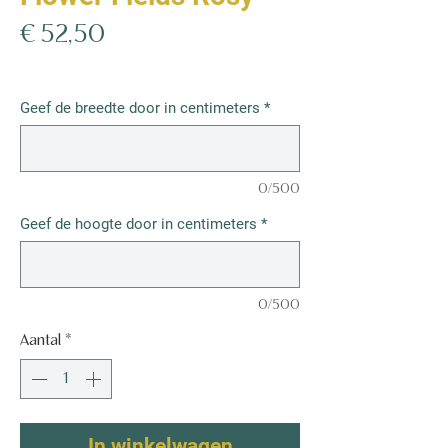
Prijs
€ 52,50
€ 52,50
/
1m²
€ 52,50
per
Geef de breedte door in centimeters
*
1
Vierkante
meter
0/500
Geef de hoogte door in centimeters
*
0/500
Aantal
*
In winkelwagen