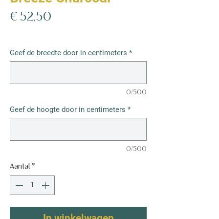
Prijs
€ 52,50
€ 52,50
/
1m²
€ 52,50
per
Geef de breedte door in centimeters
*
1
Vierkante
meter
0/500
Geef de hoogte door in centimeters
*
0/500
Aantal
*
In winkelwagen