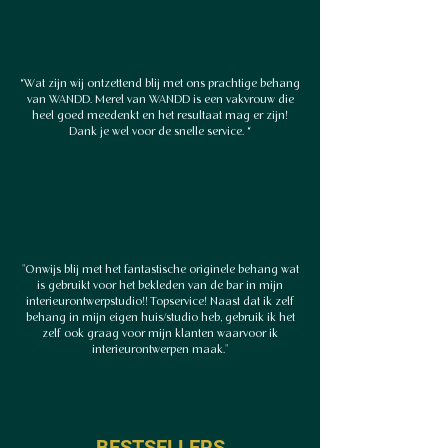
“Wat zijn wij ontzettend blij met ons prachtige behang
van WANDD. Merel van WANDD is een vakvrouw die
heel goed meedenkt en het resultaat mag er zijn!
Dank je wel voor de snelle service. “
"Onwijs blij met het fantastische originele behang wat
is gebruikt voor het bekleden van de bar in mijn
interieurontwerpstudio!! Topservice! Naast dat ik zelf
behang in mijn eigen huis/studio heb, gebruik ik het
zelf ook graag voor mijn klanten waarvoor ik
interieurontwerpen maak."
BESTSELLERS