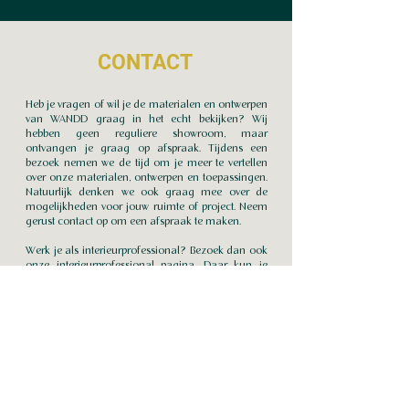
CONTACT
Heb je vragen of wil je de materialen en ontwerpen
van WANDD graag in het echt bekijken? Wij
hebben geen reguliere showroom, maar
ontvangen je graag op afspraak. Tijdens een
bezoek nemen we de tijd om je meer te vertellen
over onze materialen, ontwerpen en toepassingen.
Natuurlijk denken we ook graag mee over de
mogelijkheden voor jouw ruimte of project. Neem
gerust contact op om een afspraak te maken.
Werk je als interieurprofessional? Bezoek dan ook
onze
interieurprofessional pagina
. Daar kun je
direct een belafspraak met Merel inplannen om de
mogelijkheden voor jouw project te bespreken.
Neem contact op