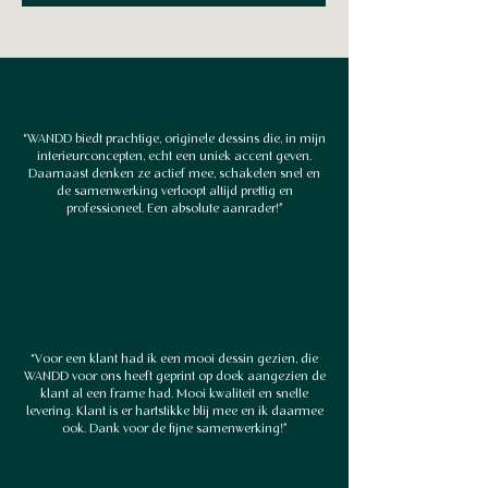
“WANDD biedt prachtige, originele dessins die, in mijn
interieurconcepten, echt een uniek accent geven.
Daarnaast denken ze actief mee, schakelen snel en
de samenwerking verloopt altijd prettig en
professioneel. Een absolute aanrader!”​​
“Voor een klant had ik een mooi dessin gezien, die
WANDD voor ons heeft geprint op doek aangezien de
klant al een frame had. Mooi kwaliteit en snelle
levering. Klant is er hartstikke blij mee en ik daarmee
ook. Dank voor de fijne samenwerking!”