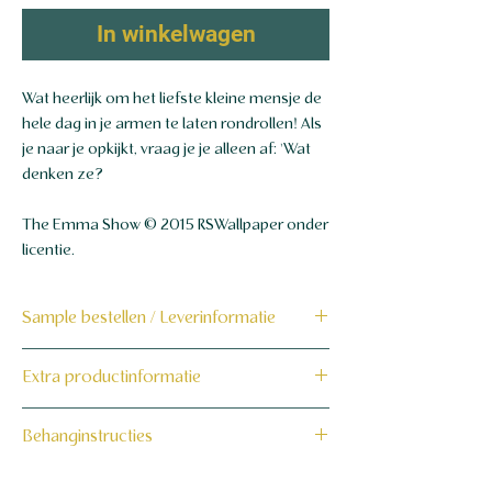
In winkelwagen
Wat heerlijk om het liefste kleine mensje de
hele dag in je armen te laten rondrollen! Als
je naar je opkijkt, vraag je je alleen af: 'Wat
denken ze?
The Emma Show © 2015 RSWallpaper onder
licentie.
Sample bestellen / Leverinformatie
Bestel hier de sample
Extra productinformatie
Dit product wordt binnen 7 tot 10
160 grams non-woven behang
Behanginstructies
werkdagen op maat voor jou gemaakt en
verzonden.
Bekijk hier onze behanginstructies.