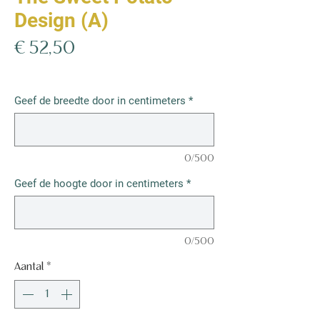
Design (A)
Prijs
€ 52,50
€ 52,50
/
1m²
€ 52,50
per
Geef de breedte door in centimeters
*
1
Vierkante
meter
0/500
Geef de hoogte door in centimeters
*
0/500
Aantal
*