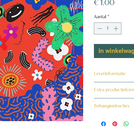
Prijs
€ 1,00
Aantal
*
In winkelwa
Leverinformatie
Dit product wordt 
Extra productinfor
maat voor jou gema
160 grams non-wo
Behanginstructies
Bekijk hier onze beh