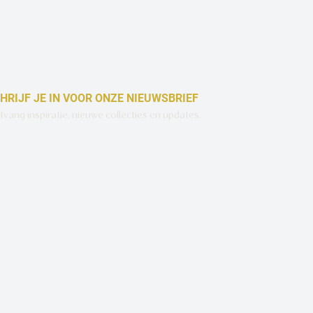
HRIJF JE IN VOOR ONZE NIEUWSBRIEF
vang inspiratie, nieuwe collecties en updates.