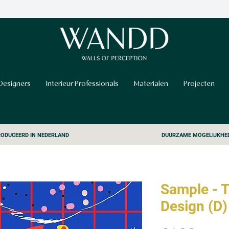
Designers
Interieur Professionals
Materialen
Projecten
ODUCEERD IN NEDERLAND
DUURZAME MOGELIJKHE
Sample - 
Design (D)