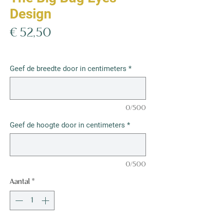
Design
Prijs
€ 52,50
€ 52,50
/
1m²
€ 52,50
per
Geef de breedte door in centimeters
*
1
Vierkante
meter
0/500
Geef de hoogte door in centimeters
*
0/500
Aantal
*