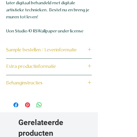
later digitaal behandeld met digitale
artistieke technieken.. Bestel nu en breng je
muren tot leven!
Uon Studio © RSWallpaper under license
Sample bestellen / Leverinformatie
Bestel hier de sample
Extra productinformatie
Dit product wordt binnen 7 tot 10
160 grams non-woven behang
Behanginstructies
werkdagen op maat voor jou gemaakt en
verzonden.
Bekijk hier onze behanginstructies.
Gerelateerde
producten