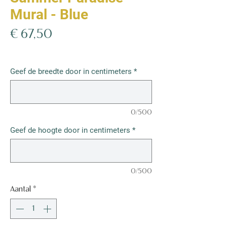
Mural - Blue
Prijs
€ 67,50
€ 67,50
/
1m²
€ 67,50
per
Geef de breedte door in centimeters
*
1
Vierkante
meter
0/500
Geef de hoogte door in centimeters
*
0/500
Aantal
*