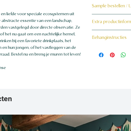
Sample bestellen / 
n en liefde voor speciale ecosystemen uit
Bestel hier de samp
 abstracte essentie van een landschap,
Extra productinfor
rden vastgelegd door directe observatie. Ze
Dit product wordt 
160 grams non-wo
 of het nu gaat om een nachtelijke hemel,
Behanginstructies
maat voor jou gema
nken bij een favoriete drinkplaats, het
n en hun jongen, of het vastleggen van de
Bekijk hier onze beh
aad. Bestel nu en breng je muren tot leven!
ense
cten