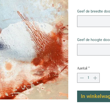
€ 52,50
/
1m²
€ 52,50
Geef de breedte doo
per
1
Vierkante
meter
Geef de hoogte door
Aantal
*
In winkelwa