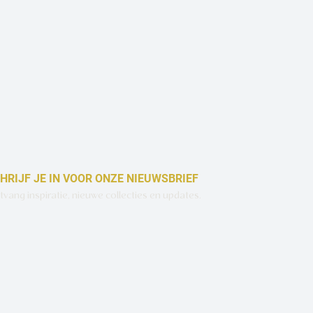
Snel overzicht
HRIJF JE IN VOOR ONZE NIEUWSBRIEF
vang inspiratie, nieuwe collecties en updates.