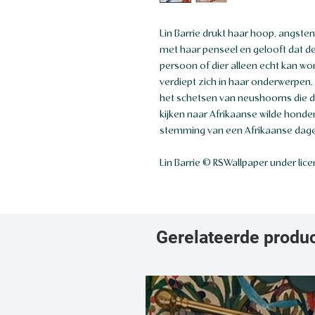
Lin Barrie drukt haar hoop, angste
met haar penseel en gelooft dat de
persoon of dier alleen echt kan wo
verdiept zich in haar onderwerpen,
het schetsen van neushoorns die dri
kijken naar Afrikaanse wilde honde
stemming van een Afrikaanse dager
Lin Barrie © RSWallpaper under lic
Gerelateerde produ