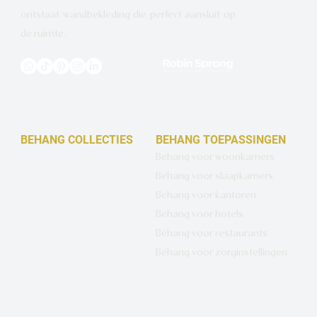
ontstaat wandbekleding die perfect aansluit op
de ruimte.
BEHANG COLLECTIES
BEHANG TOEPASSINGEN
Design behang op maat
Behang voor woonkamers
Luxe basisbehang
Behang voor slaapkamers
Artistiek behang
Behang voor kantoren
Wandbekleding op maat
Behang voor hotels
Hotel Chique behang
Behang voor restaurants
Muurcirkels
Behang voor zorginstellingen