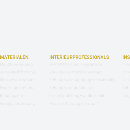
MATERIALEN
INTERIEURPROFESSIONALS
IN
Naadloos behang
WANDD Partner Programma
Pro
Akoestisch behang
Zakelijke samples aanvragen
Insp
Non woven behang
Behang voor interieurprofessionals
Des
Duurzaam behang
Behang voor architecten
Beh
Behang op rol
Projectinrichting wandbekleding
Blo
Goudglans behang
Waarom behang op maat?