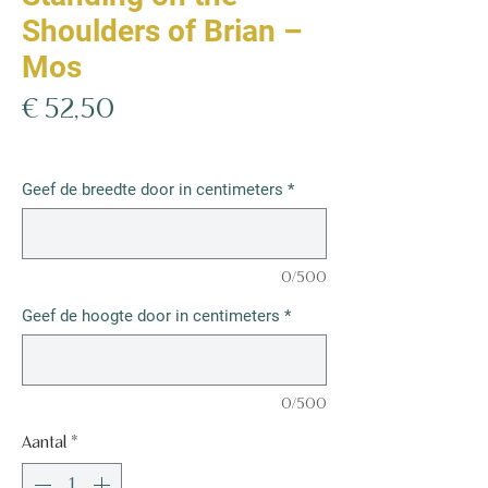
Shoulders of Brian –
Mos
Prijs
€ 52,50
€ 52,50
/
1m²
€ 52,50
per
Geef de breedte door in centimeters
*
1
Vierkante
meter
0/500
Geef de hoogte door in centimeters
*
0/500
Aantal
*