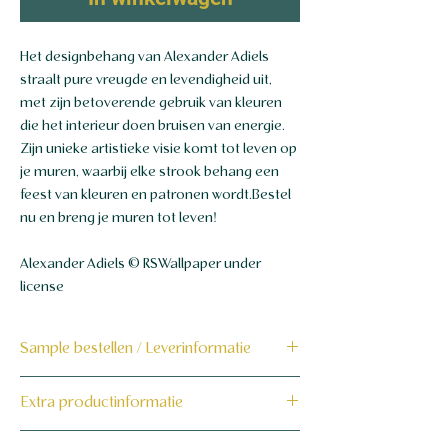
Het designbehang van Alexander Adiels
straalt pure vreugde en levendigheid uit,
met zijn betoverende gebruik van kleuren
die het interieur doen bruisen van energie.
Zijn unieke artistieke visie komt tot leven op
je muren, waarbij elke strook behang een
feest van kleuren en patronen wordt.Bestel
nu en breng je muren tot leven!
Alexander Adiels © RSWallpaper under
license
Sample bestellen / Leverinformatie
Bestel hier de sample
Extra productinformatie
Dit product wordt binnen 7 tot 10
160 grams non-woven behang