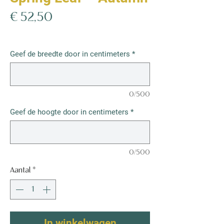
Prijs
€ 52,50
€ 52,50
/
1m²
€ 52,50
per
Geef de breedte door in centimeters
*
1
Vierkante
meter
0/500
Geef de hoogte door in centimeters
*
0/500
Aantal
*
In winkelwagen