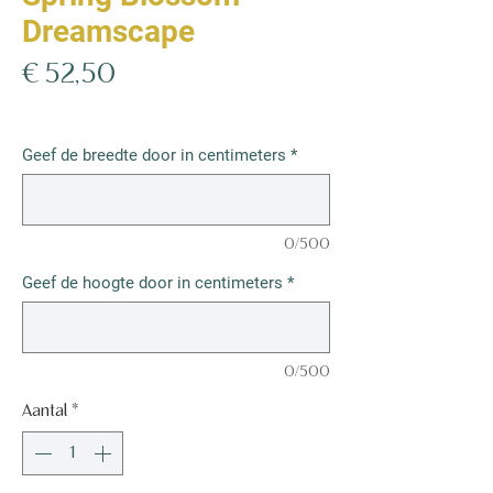
Dreamscape
Prijs
€ 52,50
€ 52,50
/
1m²
€ 52,50
per
Geef de breedte door in centimeters
*
1
Vierkante
meter
0/500
Geef de hoogte door in centimeters
*
0/500
Aantal
*