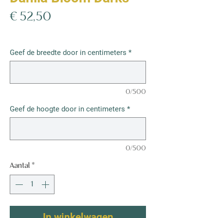
Prijs
€ 52,50
€ 52,50
/
1m²
€ 52,50
per
Geef de breedte door in centimeters
*
1
Vierkante
meter
0/500
Geef de hoogte door in centimeters
*
0/500
Aantal
*
In winkelwagen