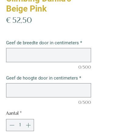
Beige Pink
Prijs
€ 52,50
€ 52,50
/
1m²
€ 52,50
per
Geef de breedte door in centimeters
*
1
Vierkante
meter
0/500
Geef de hoogte door in centimeters
*
0/500
Aantal
*