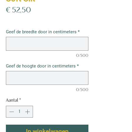
Prijs
€ 52,50
€ 52,50
/
1m²
€ 52,50
per
Geef de breedte door in centimeters
*
1
Vierkante
meter
0/500
Geef de hoogte door in centimeters
*
0/500
Aantal
*
In winkelwagen