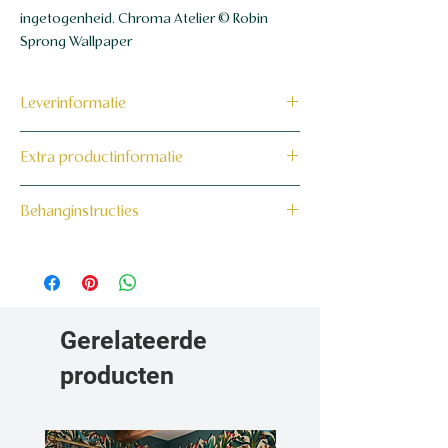
ingetogenheid. Chroma Atelier © Robin
Sprong Wallpaper
Leverinformatie
Dit product wordt binnen 7 tot 10
Extra productinformatie
werkdagen op maat voor jou gemaakt en
verzonden.
160 grams non-woven behang
Behanginstructies
Bekijk hier onze behanginstructies.
Gerelateerde
producten