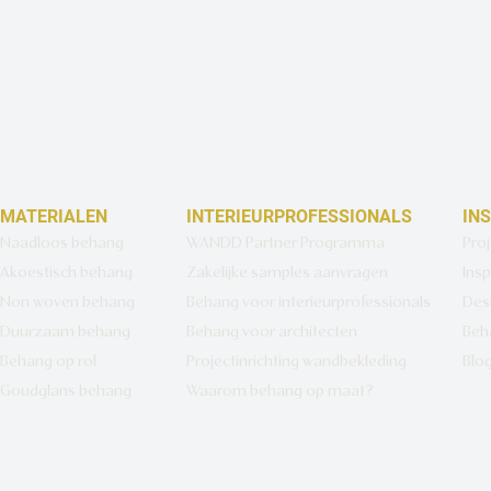
MATERIALEN
INTERIEURPROFESSIONALS
IN
Naadloos behang
WANDD Partner Programma
Pro
Akoestisch behang
Zakelijke samples aanvragen
Insp
Non woven behang
Behang voor interieurprofessionals
Des
Duurzaam behang
Behang voor architecten
Beh
Behang op rol
Projectinrichting wandbekleding
Blo
Goudglans behang
Waarom behang op maat?