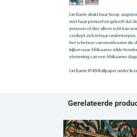
Lin Barrie drukt haar hoop, angste
met haar penseel en gelooft dat de
persoon of dier alleen echt kan wo
verdiept zich in haar onderwerpen,
het schetsen van neushoorns die dri
kijken naar Afrikaanse wilde honde
stemming van een Afrikaanse dager
Lin Barrie © RSWallpaper under lic
Gerelateerde produ