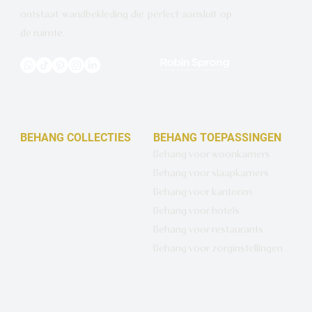
ontstaat wandbekleding die perfect aansluit op
de ruimte.
BEHANG COLLECTIES
BEHANG TOEPASSINGEN
Design behang op maat
Behang voor woonkamers
Luxe basisbehang
Behang voor slaapkamers
Artistiek behang
Behang voor kantoren
Wandbekleding op maat
Behang voor hotels
Hotel Chique behang
Behang voor restaurants
Muurcirkels
Behang voor zorginstellingen