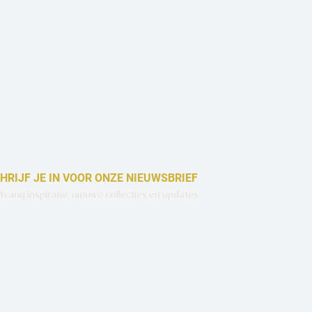
Snel overzicht
HRIJF JE IN VOOR ONZE NIEUWSBRIEF
vang inspiratie, nieuwe collecties en updates.