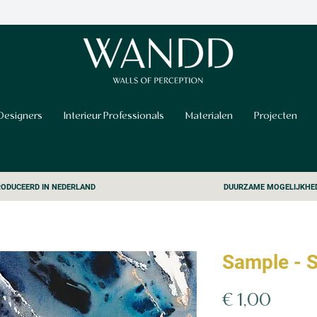
Designers
Interieur Professionals
Materialen
Projecten
ODUCEERD IN NEDERLAND
DUURZAME MOGELIJKHE
Sample - 
Prijs
€ 1,00