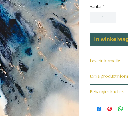
Aantal
*
In winkelwa
Leverinformatie
Dit product wordt 
Extra productinfor
maat voor jou gema
160 grams non-wo
Behanginstructies
Bekijk hier onze beh