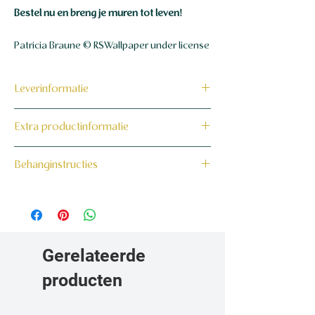
Bestel nu en breng je muren tot leven!
Patricia Braune © RSWallpaper under license
Leverinformatie
Dit product wordt binnen 7 tot 10
Extra productinformatie
werkdagen op maat voor jou gemaakt en
verzonden.
160 grams non-woven behang
Behanginstructies
Bekijk hier onze behanginstructies.
Gerelateerde
producten