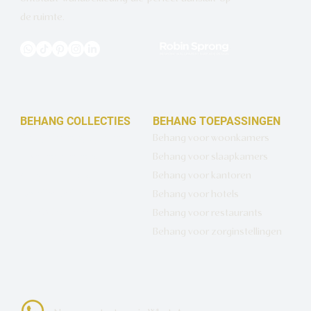
de ruimte.
BEHANG COLLECTIES
BEHANG TOEPASSINGEN
Design behang op maat
Behang voor woonkamers
Luxe basisbehang
Behang voor slaapkamers
Artistiek behang
Behang voor kantoren
Wandbekleding op maat
Behang voor hotels
Hotel Chique behang
Behang voor restaurants
Muurcirkels
Behang voor zorginstellingen