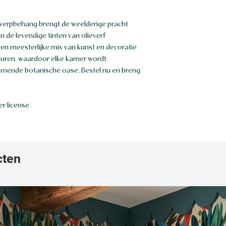
werpbehang brengt de weelderige pracht
n de levendige tinten van olieverf
 een meesterlijke mix van kunst en decoratie
 muren, waardoor elke kamer wordt
mende botanische oase. Bestel nu en breng
r license
cten