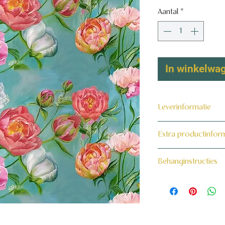
Aantal
*
In winkelwa
Leverinformatie
Dit product wordt 
Extra productinfor
maat voor jou gema
160 grams non-wo
Behanginstructies
Bekijk hier onze beh