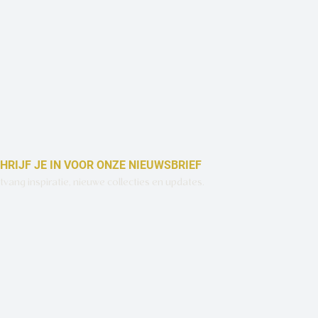
HRIJF JE IN VOOR ONZE NIEUWSBRIEF
vang inspiratie, nieuwe collecties en updates.