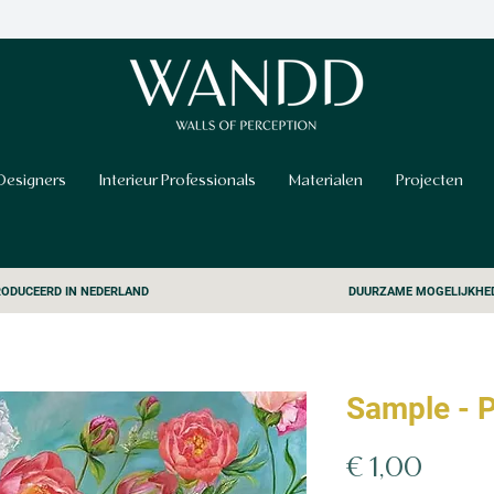
Designers
Interieur Professionals
Materialen
Projecten
ODUCEERD IN NEDERLAND
DUURZAME MOGELIJKHE
Sample - P
Prijs
€ 1,00