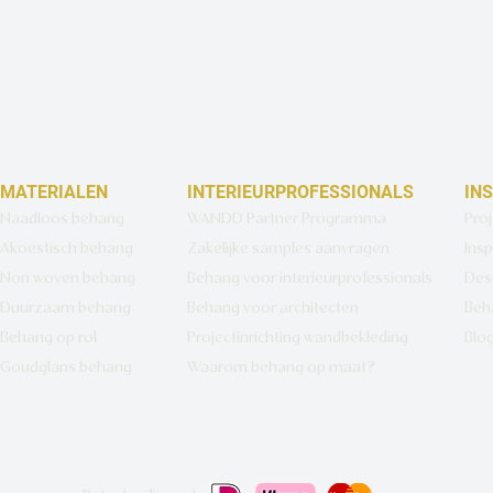
MATERIALEN
INTERIEURPROFESSIONALS
IN
Naadloos behang
WANDD Partner Programma
Pro
Akoestisch behang
Zakelijke samples aanvragen
Insp
Non woven behang
Behang voor interieurprofessionals
Des
Duurzaam behang
Behang voor architecten
Beh
Behang op rol
Projectinrichting wandbekleding
Blo
Goudglans behang
Waarom behang op maat?