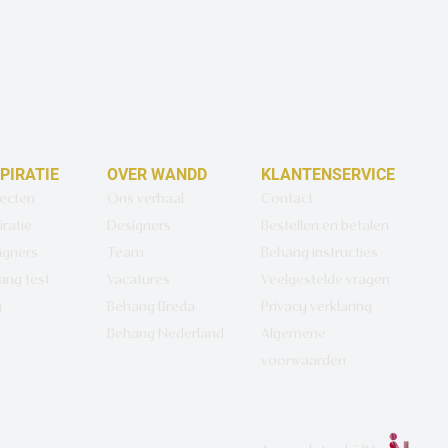
SPIRATIE
OVER WANDD
KLANTENSERVICE
jecten
Ons verhaal
Contact
iratie
Designers
Bestellen en betalen
igners
Team
Behang instructies
ang test
Vacatures
Veelgestelde vragen
g
Behang Breda
Privacy verklaring
Behang Nederland
Algemene
voorwaarden