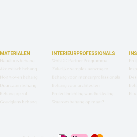
MATERIALEN
INTERIEURPROFESSIONALS
IN
Naadloos behang
WANDD Partner Programma
Pro
Akoestisch behang
Zakelijke samples aanvragen
Insp
Non woven behang
Behang voor interieurprofessionals
Des
Duurzaam behang
Behang voor architecten
Beh
Behang op rol
Projectinrichting wandbekleding
Blo
Goudglans behang
Waarom behang op maat?