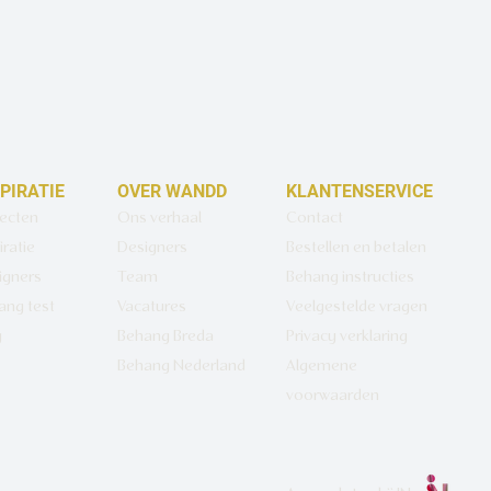
SPIRATIE
OVER WANDD
KLANTENSERVICE
jecten
Ons verhaal
Contact
iratie
Designers
Bestellen en betalen
igners
Team
Behang instructies
ang test
Vacatures
Veelgestelde vragen
g
Behang Breda
Privacy verklaring
Behang Nederland
Algemene
voorwaarden