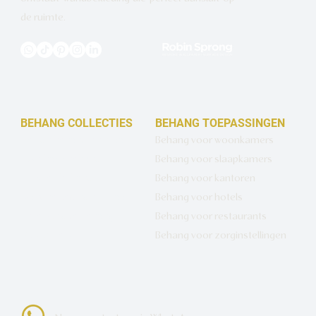
de ruimte.
BEHANG COLLECTIES
BEHANG TOEPASSINGEN
Design behang op maat
Behang voor woonkamers
Luxe basisbehang
Behang voor slaapkamers
Artistiek behang
Behang voor kantoren
Wandbekleding op maat
Behang voor hotels
Hotel Chique behang
Behang voor restaurants
Muurcirkels
Behang voor zorginstellingen