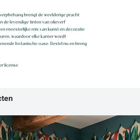
werpbehang brengt de weelderige pracht
n de levendige tinten van olieverf
 een meesterlijke mix van kunst en decoratie
 muren, waardoor elke kamer wordt
mende botanische oase. Bestel nu en breng
r license
cten