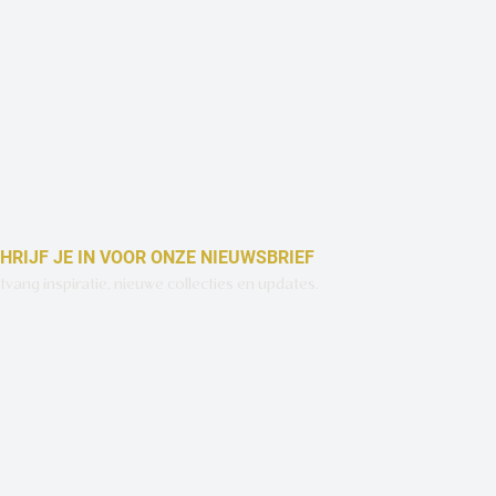
HRIJF JE IN VOOR ONZE NIEUWSBRIEF
vang inspiratie, nieuwe collecties en updates.