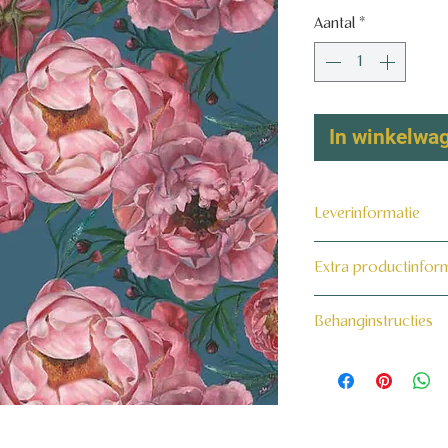
Aantal
*
In winkelwa
Leverinformatie
Dit product wordt 
Extra productinfor
maat voor jou gema
160 grams non-wo
Behanginstructies
Bekijk hier onze beh