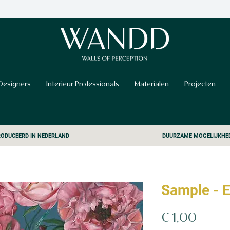
Designers
Interieur Professionals
Materialen
Projecten
ODUCEERD IN NEDERLAND
DUURZAME MOGELIJKHE
Sample - E
Prijs
€ 1,00