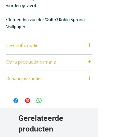
worden gevierd.
Clementina van der Walt © Robin Sprong
Wallpaper
Leverinformatie
Dit product wordt binnen 7 tot 10
Extra productinformatie
werkdagen op maat voor jou gemaakt en
verzonden.
160 grams non-woven behang
Behanginstructies
Bekijk hier onze behanginstructies.
Gerelateerde
producten