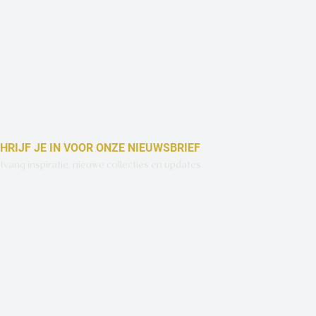
HRIJF JE IN VOOR ONZE NIEUWSBRIEF
vang inspiratie, nieuwe collecties en updates.