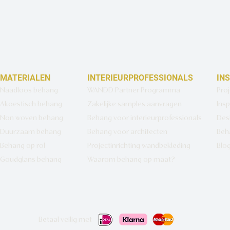
MATERIALEN
INTERIEURPROFESSIONALS
IN
Naadloos behang
WANDD Partner Programma
Pro
Akoestisch behang
Zakelijke samples aanvragen
Insp
Non woven behang
Behang voor interieurprofessionals
Des
Duurzaam behang
Behang voor architecten
Beh
Behang op rol
Projectinrichting wandbekleding
Blo
Goudglans behang
Waarom behang op maat?
Betaal veilig met