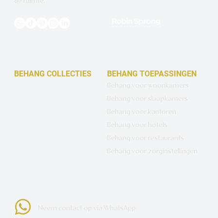
de ruimte.
BEHANG COLLECTIES
BEHANG TOEPASSINGEN
Design behang op maat
Behang voor woonkamers
Luxe basisbehang
Behang voor slaapkamers
Artistiek behang
Behang voor kantoren
Wandbekleding op maat
Behang voor hotels
Hotel Chique behang
Behang voor restaurants
Muurcirkels
Behang voor zorginstellingen
Neem contact op via WhatsApp