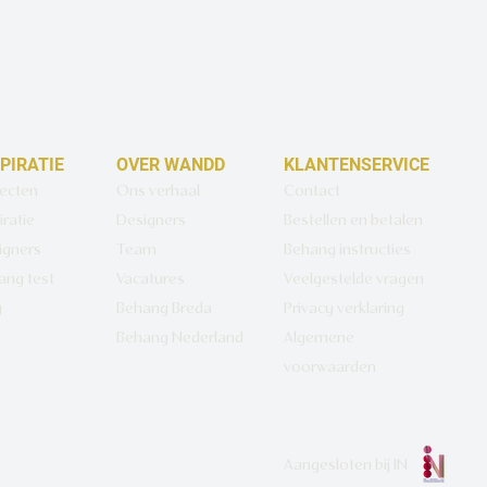
SPIRATIE
OVER WANDD
KLANTENSERVICE
jecten
Ons verhaal
Contact
iratie
Designers
Bestellen en betalen
igners
Team
Behang instructies
ang test
Vacatures
Veelgestelde vragen
g
Behang Breda
Privacy verklaring
Behang Nederland
Algemene
voorwaarden
Aangesloten bij
IN