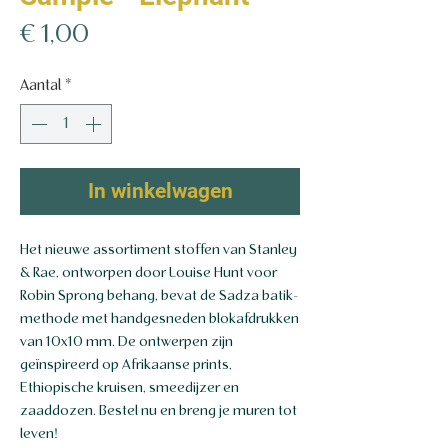
Prijs
€ 1,00
Aantal
*
In winkelwagen
Het nieuwe assortiment stoffen van Stanley
& Rae, ontworpen door Louise Hunt voor
Robin Sprong behang, bevat de Sadza batik-
methode met handgesneden blokafdrukken
van 10x10 mm. De ontwerpen zijn
geïnspireerd op Afrikaanse prints,
Ethiopische kruisen, smeedijzer en
zaaddozen. Bestel nu en breng je muren tot
leven!