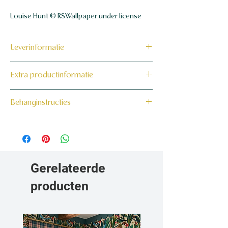
Louise Hunt © RSWallpaper under license
Leverinformatie
Dit product wordt binnen 7 tot 10
Extra productinformatie
werkdagen op maat voor jou gemaakt en
verzonden.
160 grams non-woven behang
Behanginstructies
Bekijk hier onze behanginstructies.
Gerelateerde
producten