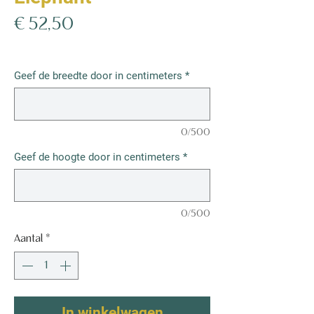
Prijs
€ 52,50
€ 52,50
/
1m²
€ 52,50
per
Geef de breedte door in centimeters
*
1
Vierkante
meter
0/500
Geef de hoogte door in centimeters
*
0/500
Aantal
*
In winkelwagen