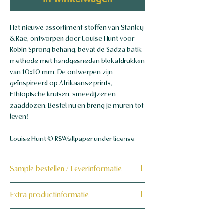
Het nieuwe assortiment stoffen van Stanley
& Rae, ontworpen door Louise Hunt voor
Robin Sprong behang, bevat de Sadza batik-
methode met handgesneden blokafdrukken
van 10x10 mm. De ontwerpen zijn
geïnspireerd op Afrikaanse prints,
Ethiopische kruisen, smeedijzer en
zaaddozen. Bestel nu en breng je muren tot
leven!
Louise Hunt © RSWallpaper under license
Sample bestellen / Leverinformatie
Bestel hier de sample
Extra productinformatie
Dit product wordt binnen 7 tot 10
160 grams non-woven behang