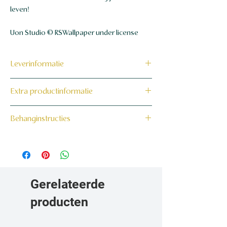
leven!
Uon Studio © RSWallpaper under license
Leverinformatie
Dit product wordt binnen 7 tot 10
Extra productinformatie
werkdagen op maat voor jou gemaakt en
verzonden.
160 grams non-woven behang
Behanginstructies
Bekijk hier onze behanginstructies.
Gerelateerde
producten