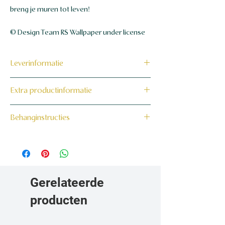
breng je muren tot leven!
© Design Team RS Wallpaper under license
Leverinformatie
Dit product wordt binnen 7 tot 10
Extra productinformatie
werkdagen op maat voor jou gemaakt en
verzonden.
160 grams non-woven behang
Behanginstructies
Bekijk hier onze behanginstructies.
Gerelateerde
producten