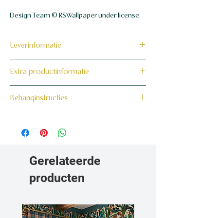
Design Team © RSWallpaper under license
Leverinformatie
Dit product wordt binnen 7 tot 10
Extra productinformatie
werkdagen op maat voor jou gemaakt en
verzonden.
160 grams non-woven behang
Behanginstructies
Bekijk hier onze behanginstructies.
Gerelateerde
producten