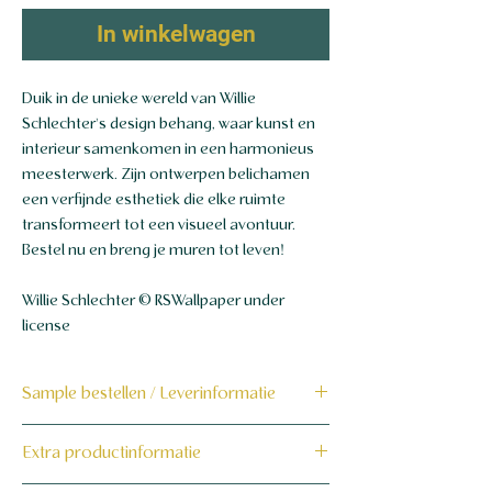
In winkelwagen
Duik in de unieke wereld van Willie
Schlechter's design behang, waar kunst en
interieur samenkomen in een harmonieus
meesterwerk. Zijn ontwerpen belichamen
een verfijnde esthetiek die elke ruimte
transformeert tot een visueel avontuur.
Bestel nu en breng je muren tot leven!
Willie Schlechter © RSWallpaper under
license
Sample bestellen / Leverinformatie
Bestel hier de sample
Extra productinformatie
Dit product wordt binnen 7 tot 10