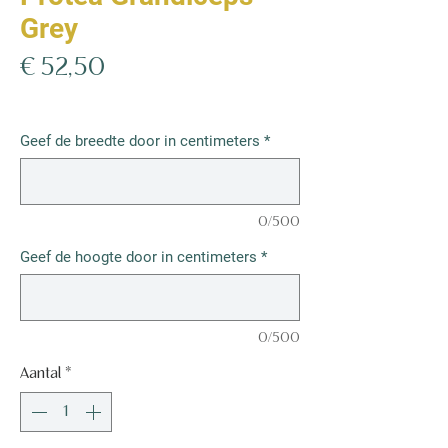
Grey
Prijs
€ 52,50
€ 52,50
/
1m²
€ 52,50
per
Geef de breedte door in centimeters
*
1
Vierkante
meter
0/500
Geef de hoogte door in centimeters
*
0/500
Aantal
*