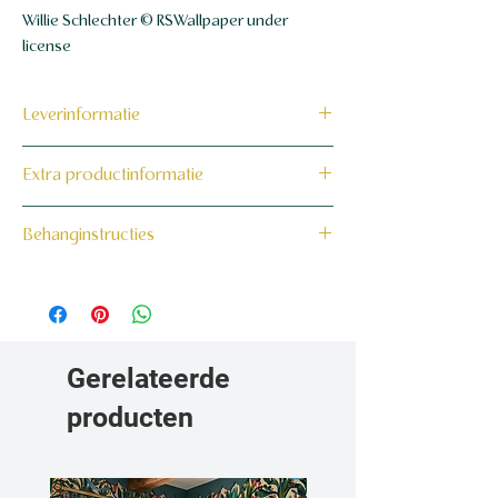
Willie Schlechter © RSWallpaper under
license
Leverinformatie
Dit product wordt binnen 7 tot 10
Extra productinformatie
werkdagen op maat voor jou gemaakt en
verzonden.
160 grams non-woven behang
Behanginstructies
Bekijk hier onze behanginstructies.
Gerelateerde
producten