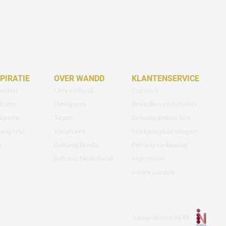
SPIRATIE
OVER WANDD
KLANTENSERVICE
jecten
Ons verhaal
Contact
iratie
Designers
Bestellen en betalen
igners
Team
Behang instructies
ang test
Vacatures
Veelgestelde vragen
g
Behang Breda
Privacy verklaring
Behang Nederland
Algemene
voorwaarden
Aangesloten bij
IN