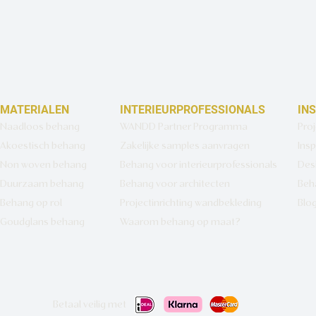
MATERIALEN
INTERIEURPROFESSIONALS
IN
Naadloos behang
WANDD Partner Programma
Pro
Akoestisch behang
Zakelijke samples aanvragen
Insp
Non woven behang
Behang voor interieurprofessionals
Des
Duurzaam behang
Behang voor architecten
Beh
Behang op rol
Projectinrichting wandbekleding
Blo
Goudglans behang
Waarom behang op maat?
Betaal veilig met