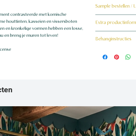
Sample bestellen / 
lement contrasteerde met komische
Bestel hier de samp
rme houttinten, kasseien en vissersboten
Extra productinfor
pen en kronkelige vormen hebben een losse,
Dit product wordt 
160 grams non-wo
 nu en breng je muren tot leven!
Behanginstructies
maat voor jou gema
icense
Bekijk hier onze beh
cten