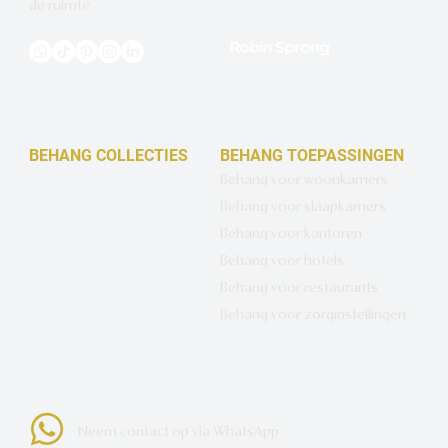
de ruimte.
BEHANG COLLECTIES
BEHANG TOEPASSINGEN
Design behang op maat
Behang voor woonkamers
Luxe basisbehang
Behang voor slaapkamers
Artistiek behang
Behang voor kantoren
Wandbekleding op maat
Behang voor hotels
Hotel Chique behang
Behang voor restaurants
Muurcirkels
Behang voor zorginstellingen
Neem contact op via WhatsApp