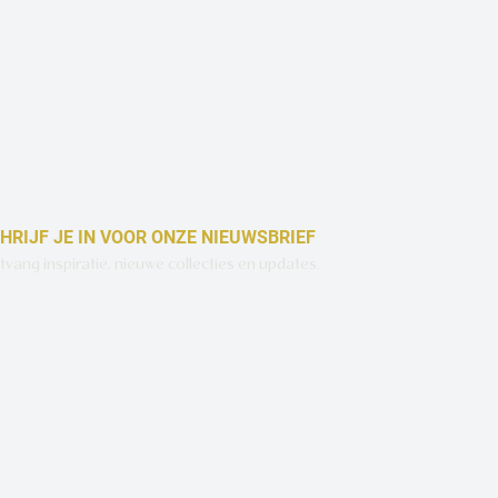
HRIJF JE IN VOOR ONZE NIEUWSBRIEF
vang inspiratie, nieuwe collecties en updates.