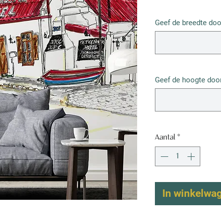
€ 67,50
/
1m²
€ 67,50
Geef de breedte doo
per
1
Vierkante
meter
Geef de hoogte door
Aantal
*
In winkelwa