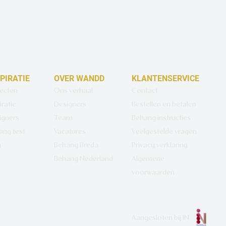
SPIRATIE
OVER WANDD
KLANTENSERVICE
jecten
Ons verhaal
Contact
iratie
Designers
Bestellen en betalen
igners
Team
Behang instructies
ang test
Vacatures
Veelgestelde vragen
g
Behang Breda
Privacy verklaring
Behang Nederland
Algemene
voorwaarden
Aangesloten bij
IN