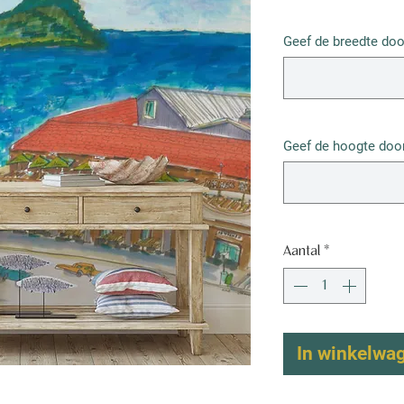
€ 67,50
/
1m²
€ 67,50
Geef de breedte doo
per
1
Vierkante
meter
Geef de hoogte door
Aantal
*
In winkelwa