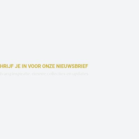
HRIJF JE IN VOOR ONZE NIEUWSBRIEF
vang inspiratie, nieuwe collecties en updates.