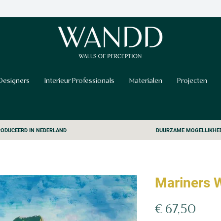
Designers
Interieur Professionals
Materialen
Projecten
ODUCEERD IN NEDERLAND
DUURZAME MOGELIJKHE
Mariners 
Prijs
€ 67,50