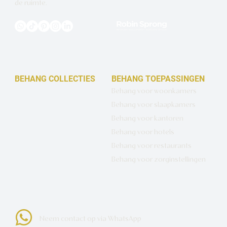
de ruimte.
BEHANG COLLECTIES
BEHANG TOEPASSINGEN
Design behang op maat
Behang voor woonkamers
Luxe basisbehang
Behang voor slaapkamers
Artistiek behang
Behang voor kantoren
Wandbekleding op maat
Behang voor hotels
Hotel Chique behang
Behang voor restaurants
Muurcirkels
Behang voor zorginstellingen
Neem contact op via WhatsApp