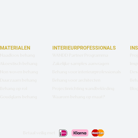
MATERIALEN
INTERIEURPROFESSIONALS
IN
Naadloos behang
WANDD Partner Programma
Pro
Akoestisch behang
Zakelijke samples aanvragen
Insp
Non woven behang
Behang voor interieurprofessionals
Des
Duurzaam behang
Behang voor architecten
Beh
Behang op rol
Projectinrichting wandbekleding
Blo
Goudglans behang
Waarom behang op maat?
Betaal veilig met