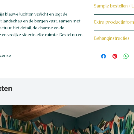
Sample bestellen / 
n blauwe luchten verlicht en legt de
Bestel hier de samp
het landschap en de bergen vast, samen met
Extra productinfor
tectuur. Het detail, de charme en de
Dit product wordt 
160 grams non-wo
 vrolijke sfeer in elke ruimte. Bestel nu en
Behanginstructies
maat voor jou gema
Bekijk hier onze beh
icense
cten