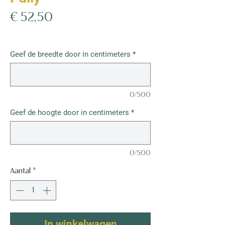
Prijs
€ 52,50
€ 52,50
/
1m²
€ 52,50
per
Geef de breedte door in centimeters
*
1
Vierkante
meter
0/500
Geef de hoogte door in centimeters
*
0/500
Aantal
*
In winkelwagen