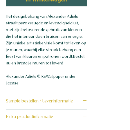
Het designbehang van Alexander Adiels
straalt pure vreugde en levendigheid uit,
met zijn betoverende gebruik van kleuren
die het interieur doen bruisen van energie.
Zijn unieke artistieke visie komt tot leven op
je muren, waarbij elke strook behang een
feest van kleuren en patronen wordt.Bestel
nu en breng je muren tot leven!
Alexander Adiels © RSWallpaper under
license
Sample bestellen / Leverinformatie
Bestel hier de sample
Extra productinformatie
Dit product wordt binnen 7 tot 10
160 grams non-woven behang