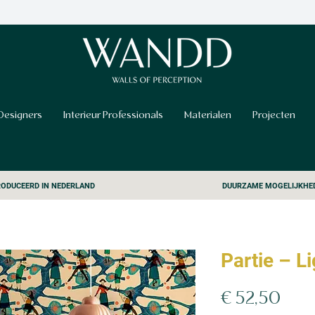
Designers
Interieur Professionals
Materialen
Projecten
ODUCEERD IN NEDERLAND
DUURZAME MOGELIJKHE
Partie – L
Prijs
€ 52,50