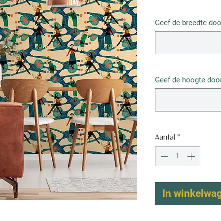
€ 52,50
/
1m²
€ 52,50
Geef de breedte doo
per
1
Vierkante
meter
Geef de hoogte door
Aantal
*
In winkelwa