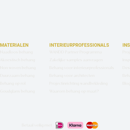
MATERIALEN
INTERIEURPROFESSIONALS
IN
Naadloos behang
WANDD Partner Programma
Pro
Akoestisch behang
Zakelijke samples aanvragen
Insp
Non woven behang
Behang voor interieurprofessionals
Des
Duurzaam behang
Behang voor architecten
Beh
Behang op rol
Projectinrichting wandbekleding
Blo
Goudglans behang
Waarom behang op maat?
Betaal veilig met