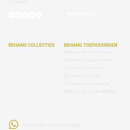
de ruimte.
BEHANG COLLECTIES
BEHANG TOEPASSINGEN
Design behang op maat
Behang voor woonkamers
Luxe basisbehang
Behang voor slaapkamers
Artistiek behang
Behang voor kantoren
Wandbekleding op maat
Behang voor hotels
Hotel Chique behang
Behang voor restaurants
Muurcirkels
Behang voor zorginstellingen
Neem contact op via WhatsApp