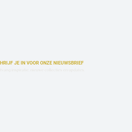
HRIJF JE IN VOOR ONZE NIEUWSBRIEF
vang inspiratie, nieuwe collecties en updates.