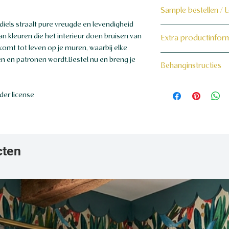
Sample bestellen / 
iels straalt pure vreugde en levendigheid
Bestel hier de samp
an kleuren die het interieur doen bruisen van
Extra productinfor
e komt tot leven op je muren, waarbij elke
Dit product wordt 
160 grams non-wo
n en patronen wordt.Bestel nu en breng je
Behanginstructies
maat voor jou gema
Bekijk hier onze beh
der license
cten