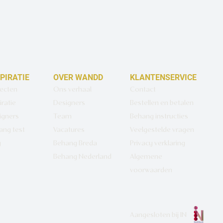
SPIRATIE
OVER WANDD
KLANTENSERVICE
jecten
Ons verhaal
Contact
iratie
Designers
Bestellen en betalen
igners
Team
Behang instructies
ang test
Vacatures
Veelgestelde vragen
g
Behang Breda
Privacy verklaring
Behang Nederland
Algemene
voorwaarden
Aangesloten bij
IN