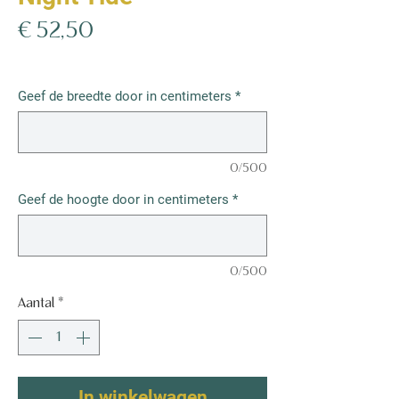
Prijs
€ 52,50
€ 52,50
/
1m²
€ 52,50
per
Geef de breedte door in centimeters
*
1
Vierkante
meter
0/500
Geef de hoogte door in centimeters
*
0/500
Aantal
*
In winkelwagen