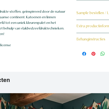
rukte stoffen, geïnspireerd door de natuur
Sample bestellen / 
ikaanse continent. Katoenen en linnen
Bestel hier de samp
d tot een uniek kleurenpalet en het
Extra productinfor
t behulp van vlakbedzeefdruktechnieken.
Dit product wordt 
en!
160 grams non-wo
Behanginstructies
maat voor jou gema
license
Bekijk hier onze beh
cten