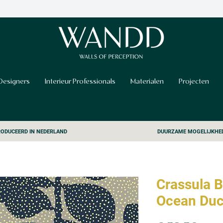
Designers
Interieur Professionals
Materialen
Projecten
ODUCEERD IN NEDERLAND
DUURZAME MOGELIJKHE
Crassula B
Ocean Du