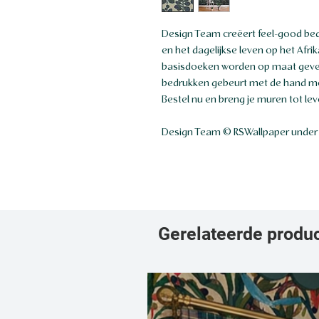
Design Team creëert feel-good bed
en het dagelijkse leven op het Afr
basisdoeken worden op maat geverf
bedrukken gebeurt met de hand me
Bestel nu en breng je muren tot lev
Design Team © RSWallpaper under 
Gerelateerde produ