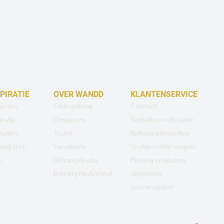
SPIRATIE
OVER WANDD
KLANTENSERVICE
jecten
Ons verhaal
Contact
iratie
Designers
Bestellen en betalen
igners
Team
Behang instructies
ang test
Vacatures
Veelgestelde vragen
g
Behang Breda
Privacy verklaring
Behang Nederland
Algemene
voorwaarden