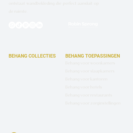
ontstaat wandbekleding die perfect aansluit op
de ruimte.
BEHANG COLLECTIES
BEHANG TOEPASSINGEN
Design behang op maat
Behang voor woonkamers
Luxe basisbehang
Behang voor slaapkamers
Artistiek behang
Behang voor kantoren
Wandbekleding op maat
Behang voor hotels
Hotel Chique behang
Behang voor restaurants
Muurcirkels
Behang voor zorginstellingen