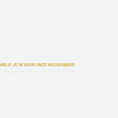
HRIJF JE IN VOOR ONZE NIEUWSBRIEF
vang inspiratie, nieuwe collecties en updates.