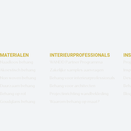
MATERIALEN
INTERIEURPROFESSIONALS
IN
Naadloos behang
WANDD Partner Programma
Pro
Akoestisch behang
Zakelijke samples aanvragen
Insp
Non woven behang
Behang voor interieurprofessionals
Des
Duurzaam behang
Behang voor architecten
Beh
Behang op rol
Projectinrichting wandbekleding
Blo
Goudglans behang
Waarom behang op maat?