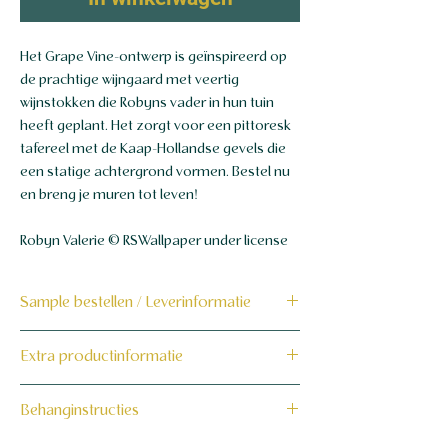
Het Grape Vine-ontwerp is geïnspireerd op
de prachtige wijngaard met veertig
wijnstokken die Robyns vader in hun tuin
heeft geplant. Het zorgt voor een pittoresk
tafereel met de Kaap-Hollandse gevels die
een statige achtergrond vormen. Bestel nu
en breng je muren tot leven!
Robyn Valerie © RSWallpaper under license
Sample bestellen / Leverinformatie
Bestel hier de sample
Extra productinformatie
Dit product wordt binnen 7 tot 10
160 grams non-woven behang
Behanginstructies
werkdagen op maat voor jou gemaakt en
verzonden.