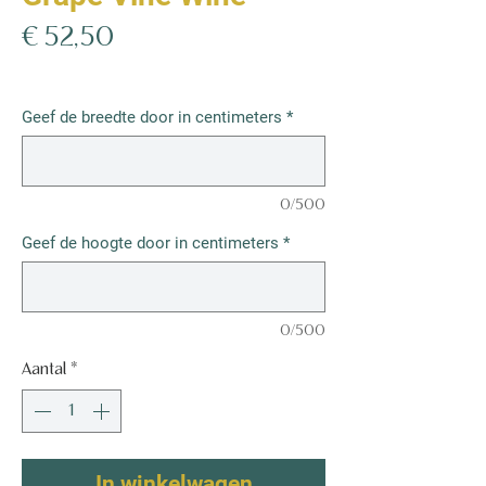
Prijs
€ 52,50
€ 52,50
/
1m²
€ 52,50
per
Geef de breedte door in centimeters
*
1
Vierkante
meter
0/500
Geef de hoogte door in centimeters
*
0/500
Aantal
*
In winkelwagen