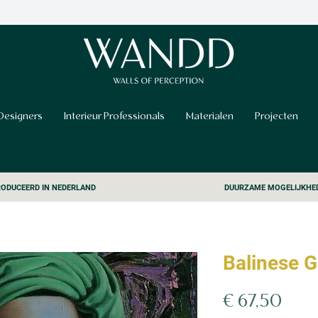
Designers
Interieur Professionals
Materialen
Projecten
ODUCEERD IN NEDERLAND
DUURZAME MOGELIJKHE
Balinese Gi
Prijs
€ 67,50