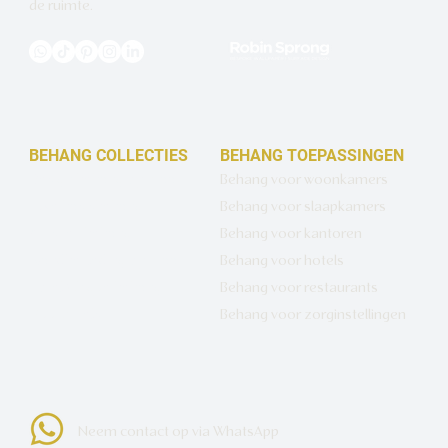
de ruimte.
BEHANG COLLECTIES
BEHANG TOEPASSINGEN
Design behang op maat
Behang voor woonkamers
Luxe basisbehang
Behang voor slaapkamers
Artistiek behang
Behang voor kantoren
Wandbekleding op maat
Behang voor hotels
Hotel Chique behang
Behang voor restaurants
Muurcirkels
Behang voor zorginstellingen
Neem contact op via WhatsApp