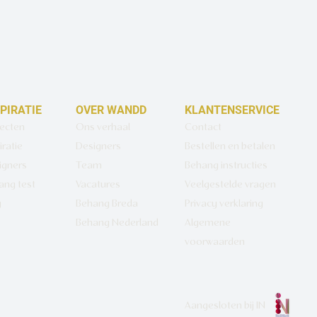
SPIRATIE
OVER WANDD
KLANTENSERVICE
jecten
Ons verhaal
Contact
iratie
Designers
Bestellen en betalen
igners
Team
Behang instructies
ang test
Vacatures
Veelgestelde vragen
g
Behang Breda
Privacy verklaring
Behang Nederland
Algemene
voorwaarden
Aangesloten bij
IN