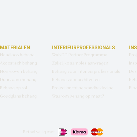
MATERIALEN
INTERIEURPROFESSIONALS
IN
Naadloos behang
WANDD Partner Programma
Pro
Akoestisch behang
Zakelijke samples aanvragen
Insp
Non woven behang
Behang voor interieurprofessionals
Des
Duurzaam behang
Behang voor architecten
Beh
Behang op rol
Projectinrichting wandbekleding
Blo
Goudglans behang
Waarom behang op maat?
Betaal veilig met