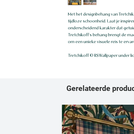
Met het designbehang van Tretchikoff
tijdloze schoonheid. Laat je inspire
onderscheidend karakter dat getuig
Tretchikoff's behang brengt de mag
om een unieke visuele reis te ervar
Tretchikoff © RSWallpaper under li
Gerelateerde produ