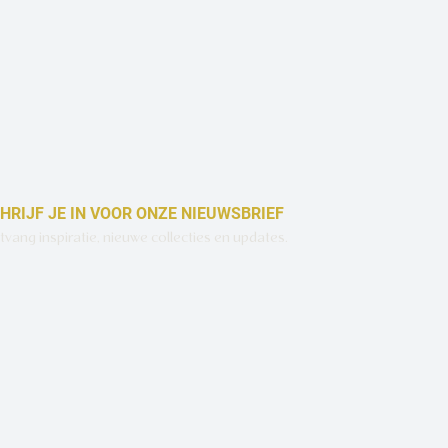
HRIJF JE IN VOOR ONZE NIEUWSBRIEF
vang inspiratie, nieuwe collecties en updates.