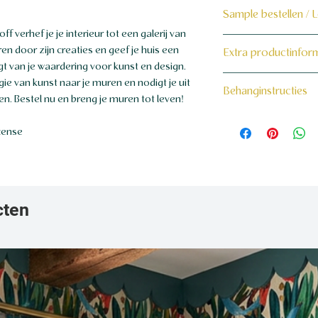
Sample bestellen / 
 verhef je je interieur tot een galerij van
Bestel hier de samp
ren door zijn creaties en geef je huis een
Extra productinfor
t van je waardering voor kunst en design.
Dit product wordt 
160 grams non-wo
ie van kunst naar je muren en nodigt je uit
Behanginstructies
maat voor jou gema
en. Bestel nu en breng je muren tot leven!
Bekijk hier onze beh
cense
cten