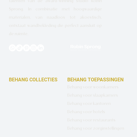
talenten van de award-winning studio Robin
Sprong. In combinatie met hoogwaardige
materialen, van naadloos tot akoestisch,
ontstaat wandbekleding die perfect aansluit op
de ruimte.
BEHANG COLLECTIES
BEHANG TOEPASSINGEN
Design behang op maat
Behang voor woonkamers
Luxe basisbehang
Behang voor slaapkamers
Artistiek behang
Behang voor kantoren
Wandbekleding op maat
Behang voor hotels
Hotel Chique behang
Behang voor restaurants
Muurcirkels
Behang voor zorginstellingen