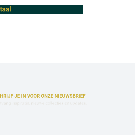
taal
pa
ge
HRIJF JE IN VOOR ONZE NIEUWSBRIEF
vang inspiratie, nieuwe collecties en updates.