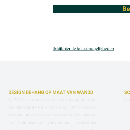
Be
Bekijk hier de betaalmogelijkheden
DESIGN BEHANG OP MAAT VAN WANDD
SC
Bij WANDD creëren we design behang op maat
Ont
dat elke ruimte tot leven brengt. Onze collectie
bestaat uit exclusieve ontwerpen van binnen-
en buitenlandse kunstenaars, waaronder