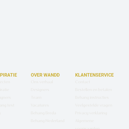
SPIRATIE
OVER WANDD
KLANTENSERVICE
jecten
Ons verhaal
Contact
iratie
Designers
Bestellen en betalen
igners
Team
Behang instructies
ang test
Vacatures
Veelgestelde vragen
g
Behang Breda
Privacy verklaring
Behang Nederland
Algemene
voorwaarden