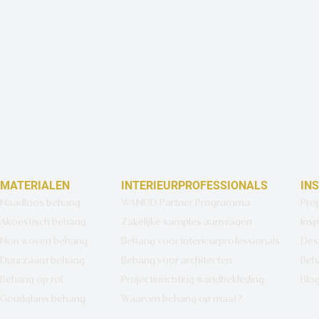
MATERIALEN
INTERIEURPROFESSIONALS
IN
Naadloos behang
WANDD Partner Programma
Pro
Akoestisch behang
Zakelijke samples aanvragen
Insp
Non woven behang
Behang voor interieurprofessionals
Des
Duurzaam behang
Behang voor architecten
Beh
Behang op rol
Projectinrichting wandbekleding
Blo
Goudglans behang
Waarom behang op maat?