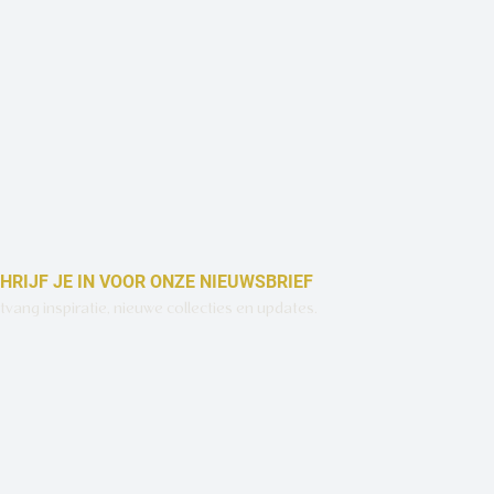
Snel overzicht
HRIJF JE IN VOOR ONZE NIEUWSBRIEF
vang inspiratie, nieuwe collecties en updates.