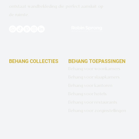
ontstaat wandbekleding die perfect aansluit op
de ruimte.
BEHANG COLLECTIES
BEHANG TOEPASSINGEN
Design behang op maat
Behang voor woonkamers
Luxe basisbehang
Behang voor slaapkamers
Artistiek behang
Behang voor kantoren
Wandbekleding op maat
Behang voor hotels
Hotel Chique behang
Behang voor restaurants
Muurcirkels
Behang voor zorginstellingen