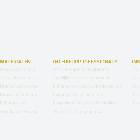
MATERIALEN
INTERIEURPROFESSIONALS
IN
Naadloos behang
WANDD Partner Programma
Pro
Akoestisch behang
Zakelijke samples aanvragen
Insp
Non woven behang
Behang voor interieurprofessionals
Des
Duurzaam behang
Behang voor architecten
Beh
Behang op rol
Projectinrichting wandbekleding
Blo
Goudglans behang
Waarom behang op maat?