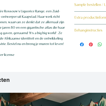
Sample bestellen / 
ée Rossouw's Liquorice Range, een Zuid-
Bestel hier de samp
-ontwerper uit Kaapstad. Haar werk richt
Extra productinfor
onen, waarvan ze denkt dat ze allemaal zijn
Dit product wordt 
160 grams non-wo
e jaren 80 en een gigantische atlas die haar
Behanginstructies
maat voor jou gema
 gaven, genaamd "It's a big big world". Ze
de Afrikaanse identiteit en de ontwikkeling
Bekijk hier onze beh
rie. Bestel nu en breng je muren tot leven!
r license
cten