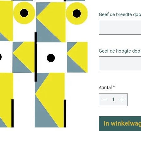
€ 52,50
/
1m²
€ 52,50
Geef de breedte doo
per
1
Vierkante
meter
Geef de hoogte door
Aantal
*
In winkelwa