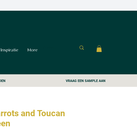
Inspiratie
More
DEN
VRAAG EEN SAMPLE AAN
rrots and Toucan
een