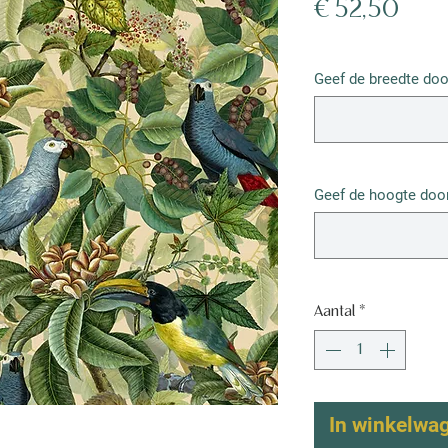
Prijs
€ 52,50
€ 52,50
/
1m²
€ 52,50
Geef de breedte doo
per
1
Vierkante
meter
Geef de hoogte door
Aantal
*
In winkelwa