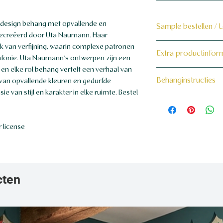
 design behang met opvallende en
Sample bestellen / 
gecreëerd door Uta Naumann. Haar
Bestel hier de samp
k van verfijning, waarin complexe patronen
Extra productinfor
fonie. Uta Naumann's ontwerpen zijn een
Dit product wordt 
en elke rol behang vertelt een verhaal van
160 grams non-wo
Behanginstructies
 van opvallende kleuren en gedurfde
maat voor jou gema
 van stijl en karakter in elke ruimte. Bestel
Bekijk hier onze beh
 license
cten