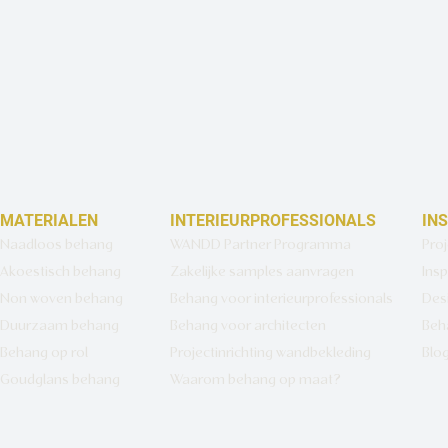
MATERIALEN
INTERIEURPROFESSIONALS
IN
Naadloos behang
WANDD Partner Programma
Pro
Akoestisch behang
Zakelijke samples aanvragen
Insp
Non woven behang
Behang voor interieurprofessionals
Des
Duurzaam behang
Behang voor architecten
Beh
Behang op rol
Projectinrichting wandbekleding
Blo
Goudglans behang
Waarom behang op maat?