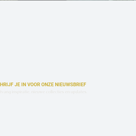
Snel overzicht
HRIJF JE IN VOOR ONZE NIEUWSBRIEF
vang inspiratie, nieuwe collecties en updates.