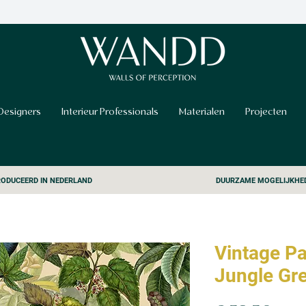
Designers
Interieur Professionals
Materialen
Projecten
ODUCEERD IN NEDERLAND
DUURZAME MOGELIJKHE
Vintage Pa
Jungle Gr