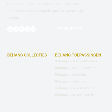
materialen, van naadloos tot akoestisch,
ontstaat wandbekleding die perfect aansluit op
de ruimte.
BEHANG COLLECTIES
BEHANG TOEPASSINGEN
Design behang op maat
Behang voor woonkamers
Luxe basisbehang
Behang voor slaapkamers
Artistiek behang
Behang voor kantoren
Wandbekleding op maat
Behang voor hotels
Hotel Chique behang
Behang voor restaurants
Muurcirkels
Behang voor zorginstellingen