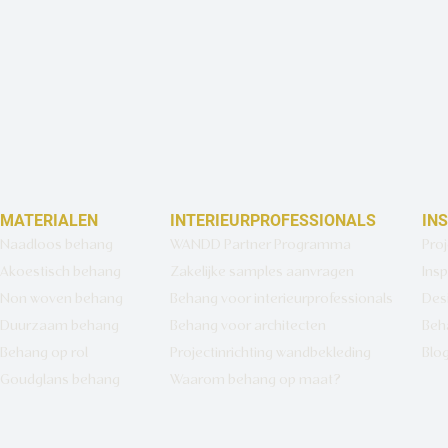
MATERIALEN
INTERIEURPROFESSIONALS
IN
Naadloos behang
WANDD Partner Programma
Pro
Akoestisch behang
Zakelijke samples aanvragen
Insp
Non woven behang
Behang voor interieurprofessionals
Des
Duurzaam behang
Behang voor architecten
Beh
Behang op rol
Projectinrichting wandbekleding
Blo
Goudglans behang
Waarom behang op maat?