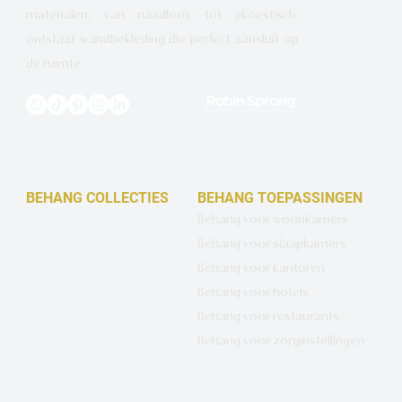
materialen, van naadloos tot akoestisch,
ontstaat wandbekleding die perfect aansluit op
de ruimte.
BEHANG COLLECTIES
BEHANG TOEPASSINGEN
Design behang op maat
Behang voor woonkamers
Luxe basisbehang
Behang voor slaapkamers
Artistiek behang
Behang voor kantoren
Wandbekleding op maat
Behang voor hotels
Hotel Chique behang
Behang voor restaurants
Muurcirkels
Behang voor zorginstellingen