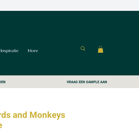
Inspiratie
More
DEN
VRAAG EEN SAMPLE AAN
irds and Monkeys
e