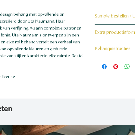
 design behang met opvallende en
Sample bestellen / 
gecreëerd door Uta Naumann. Haar
Bestel hier de samp
k van verfijning, waarin complexe patronen
Extra productinfor
fonie. Uta Naumann's ontwerpen zijn een
Dit product wordt 
en elke rol behang vertelt een verhaal van
160 grams non-wo
Behanginstructies
 van opvallende kleuren en gedurfde
maat voor jou gema
 van stijl en karakter in elke ruimte. Bestel
Bekijk hier onze beh
 license
cten