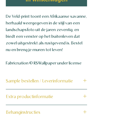
De Veld-print toont een Afrikaanse savanne,
herhaald weergegeven in de stijl van een
landschapsfoto uit de jaren zeventig, en
biedt een venster op het buitenleven dat
zowel uitgestrekt als rustgevend is. Bestel
nu en breng je muren tot leven!
Fabricnation © RSWallpaper under license
Sample bestellen / Leverinformatie
Bestel hier de sample
Extra productinformatie
Dit product wordt binnen 7 tot 10
160 grams non-woven behang
Behanginstructies
werkdagen op maat voor jou gemaakt en
verzonden.
Bekijk hier onze behanginstructies.