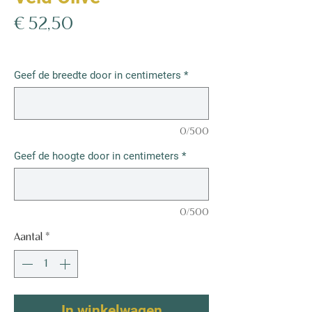
Prijs
€ 52,50
€ 52,50
/
1m²
€ 52,50
per
Geef de breedte door in centimeters
*
1
Vierkante
meter
0/500
Geef de hoogte door in centimeters
*
0/500
Aantal
*
In winkelwagen