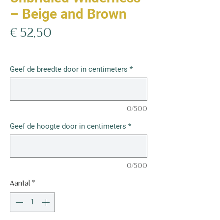
– Beige and Brown
Prijs
€ 52,50
€ 52,50
/
1m²
€ 52,50
per
Geef de breedte door in centimeters
*
1
Vierkante
meter
0/500
Geef de hoogte door in centimeters
*
0/500
Aantal
*