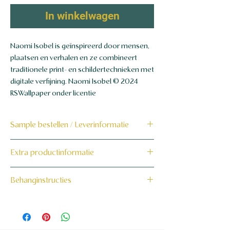
In winkelwagen
Naomi Isobel is geïnspireerd door mensen,
plaatsen en verhalen en ze combineert
traditionele print- en schildertechnieken met
digitale verfijning. Naomi Isobel © 2024
RSWallpaper onder licentie
Sample bestellen / Leverinformatie
Bestel hier de sample
Extra productinformatie
Dit product wordt binnen 7 tot 10
werkdagen op maat voor jou gemaakt en
160 grams non-woven behang
Behanginstructies
verzonden.
Bekijk hier onze behanginstructies.