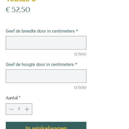
Prijs
€ 52,50
€ 52,50
/
1m²
€ 52,50
per
Geef de breedte door in centimeters
*
1
Vierkante
meter
0/500
Geef de hoogte door in centimeters
*
0/500
Aantal
*
In winkelwagen