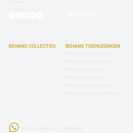
de ruimte.
BEHANG COLLECTIES
BEHANG TOEPASSINGEN
Design behang op maat
Behang voor woonkamers
Luxe basisbehang
Behang voor slaapkamers
Artistiek behang
Behang voor kantoren
Wandbekleding op maat
Behang voor hotels
Hotel Chique behang
Behang voor restaurants
Muurcirkels
Behang voor zorginstellingen
Neem contact op via WhatsApp