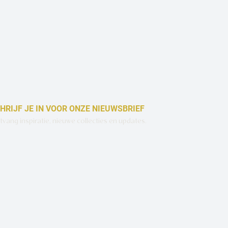
HRIJF JE IN VOOR ONZE NIEUWSBRIEF
vang inspiratie, nieuwe collecties en updates.