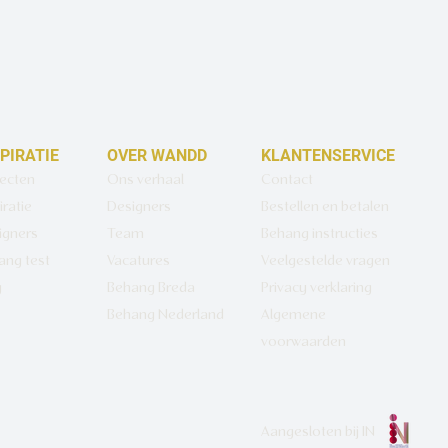
SPIRATIE
OVER WANDD
KLANTENSERVICE
jecten
Ons verhaal
Contact
iratie
Designers
Bestellen en betalen
igners
Team
Behang instructies
ang test
Vacatures
Veelgestelde vragen
g
Behang Breda
Privacy verklaring
Behang Nederland
Algemene
voorwaarden
Aangesloten bij
IN