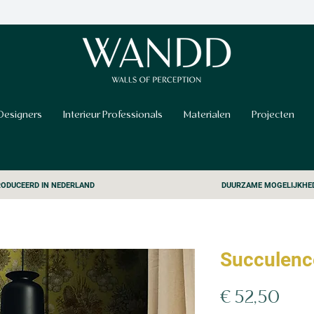
Designers
Interieur Professionals
Materialen
Projecten
ODUCEERD IN NEDERLAND
DUURZAME MOGELIJKHE
Succulenc
Prijs
€ 52,50