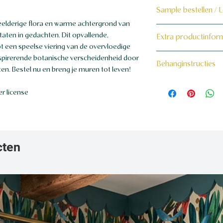
Sample bestellen / 
elderige flora en warme achtergrond van
Bestel hier de samp
aten in gedachten. Dit opvallende,
Extra productinfor
ot een speelse viering van de overvloedige
Dit product wordt 
160 grams non-wo
spirerende botanische verscheidenheid door
Behanginstructies
maat voor jou gema
en. Bestel nu en breng je muren tot leven!
Bekijk hier onze beh
r license
cten