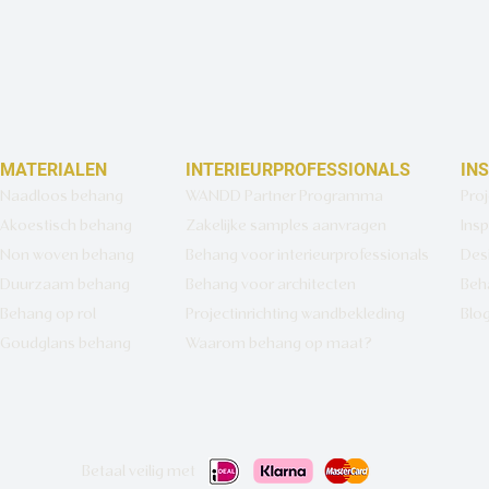
MATERIALEN
INTERIEURPROFESSIONALS
IN
Naadloos behang
WANDD Partner Programma
Pro
Akoestisch behang
Zakelijke samples aanvragen
Insp
Non woven behang
Behang voor interieurprofessionals
Des
Duurzaam behang
Behang voor architecten
Beh
Behang op rol
Projectinrichting wandbekleding
Blo
Goudglans behang
Waarom behang op maat?
Betaal veilig met