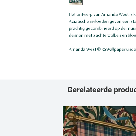
Het ontwerp van Amanda West is kleu
Aziatische invloeden geven een st
prachtig gecombineerd op de muur
dennen met zachte wolken en bloem
Amanda West © RSWallpaper under
Gerelateerde produ