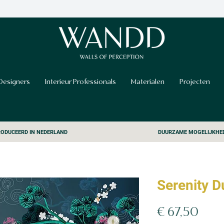
Designers
Interieur Professionals
Materialen
Projecten
ODUCEERD IN NEDERLAND
DUURZAME MOGELIJKHE
Serenity D
Prijs
€ 67,50