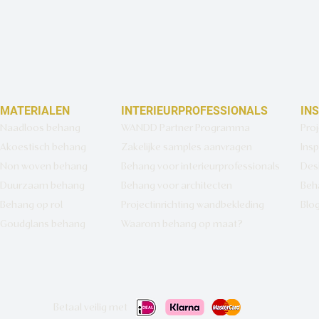
MATERIALEN
INTERIEURPROFESSIONALS
IN
Naadloos behang
WANDD Partner Programma
Pro
Akoestisch behang
Zakelijke samples aanvragen
Insp
Non woven behang
Behang voor interieurprofessionals
Des
Duurzaam behang
Behang voor architecten
Beh
Behang op rol
Projectinrichting wandbekleding
Blo
Goudglans behang
Waarom behang op maat?
Betaal veilig met