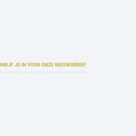
HRIJF JE IN VOOR ONZE NIEUWSBRIEF
vang inspiratie, nieuwe collecties en updates.