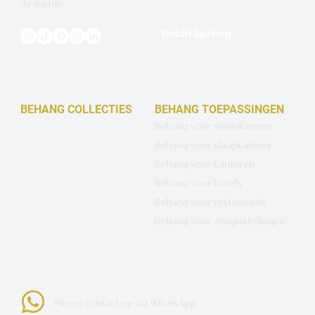
de ruimte.
BEHANG COLLECTIES
BEHANG TOEPASSINGEN
Design behang op maat
Behang voor woonkamers
Luxe basisbehang
Behang voor slaapkamers
Artistiek behang
Behang voor kantoren
Wandbekleding op maat
Behang voor hotels
Hotel Chique behang
Behang voor restaurants
Muurcirkels
Behang voor zorginstellingen
Neem contact op via WhatsApp