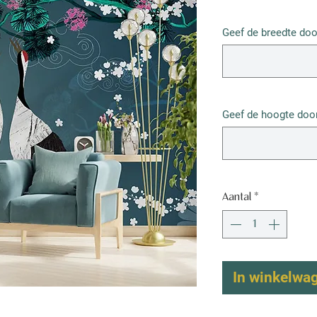
€ 67,50
/
1m²
€ 67,50
Geef de breedte doo
per
1
Vierkante
meter
Geef de hoogte door
Aantal
*
In winkelwa