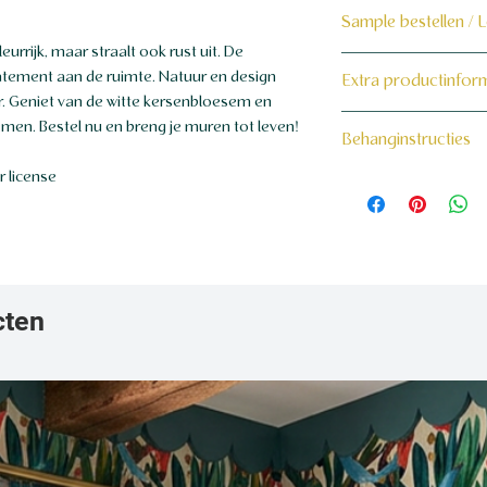
Sample bestellen / 
rrijk, maar straalt ook rust uit. De
Bestel hier de samp
atement aan de ruimte. Natuur en design
Extra productinfor
. Geniet van de witte kersenbloesem en
Dit product wordt 
160 grams non-wo
en. Bestel nu en breng je muren tot leven!
Behanginstructies
maat voor jou gema
 license
Bekijk hier onze beh
cten