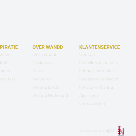
SPIRATIE
OVER WANDD
KLANTENSERVICE
jecten
Ons verhaal
Contact
iratie
Designers
Bestellen en betalen
igners
Team
Behang instructies
ang test
Vacatures
Veelgestelde vragen
g
Behang Breda
Privacy verklaring
Behang Nederland
Algemene
voorwaarden
Aangesloten bij
IN